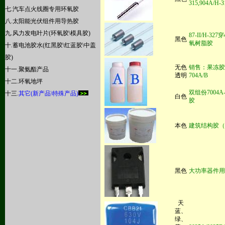
315,904A/H-3
七.
汽车点火线圈专用环氧胶
八
.太阳能光伏组件用导热胶
九.
风力发电叶片(环氧胶\模具胶)
87-II/H-
黑色
氧树脂胶
十.蓄电池胶水(红黑胶\红蓝胶\中盖
胶)
无色
销售：果冻胶\硅
十一.聚氨酯产品
透明
704A/B
十二.环氧地坪
双组份
7004A-
十三.
其它(新产品\特殊产品)
白色
胶
本色
建筑结构胶（
黑色
大功率器件用
天
蓝、
绿
、