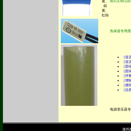
黄、
8035A/803
棕
黄、
红棕
热保器专用黑色环
［
促
［
促
［
固
［
固
［
环
［
增
［
缠
［
拉
电源变压器专
滁州