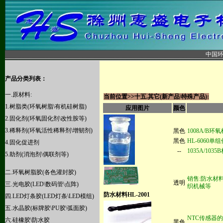
中国
产品分类列表：
一.原材料:
当前位置>>
十五.
其它(新产品\特殊产品):
1.树脂类(环氧树脂\有机硅树脂)
应用图片
颜色
2.
固化剂(环氧固化剂\改性胺等)
3.
稀释剂(环氧活性稀释剂\增韧剂)
黑色
1008A/B
黑色
HL-6060单
4.
固化促进剂
--
1035A/1035B
5.助剂(消泡剂\偶联剂等)
二.
环氧树脂胶(各色灌封胶)
销售:防水材料H
透明
三
.光电胶(LED\数码管\点阵)
织机械等
防水材料HL-2001
四
.LED灯条胶(LED灯条\LED模组)
五.水晶胶(标牌胶\PU胶\弧面胶)
NTC传感器的应
六
.硅橡胶\防水胶
黑色