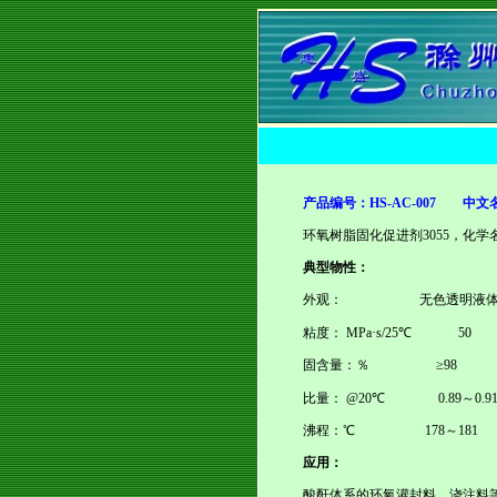
产品编号：
HS-AC-007
中文名
环氧树脂固化促进剂
3055
，化学
典型物性：
外观：
无色透明液
粘度：
MPa·s/25
℃
50
固含量：％
≥
98
比量：
@20
℃
0.89
～
0.9
沸程：℃
178
～
181
应用：
酸酐体系的环氧灌封料、浇注料