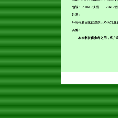
包装：
200KG/
铁桶
25KG/
塑
注意：
环氧树脂固化促进剂
BDMA
对皮
其他：
本资料仅供参考之用，客户