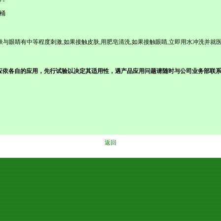
桶
肤与眼睛有中等程度刺激
,
如果接触皮肤
,
用肥皂清洗
,
如果接触眼睛
,
立即用水冲洗并就
应依各自的应用，先行试验以决定其适用性，遇产品应用问题请随时与公司业务部联
返回