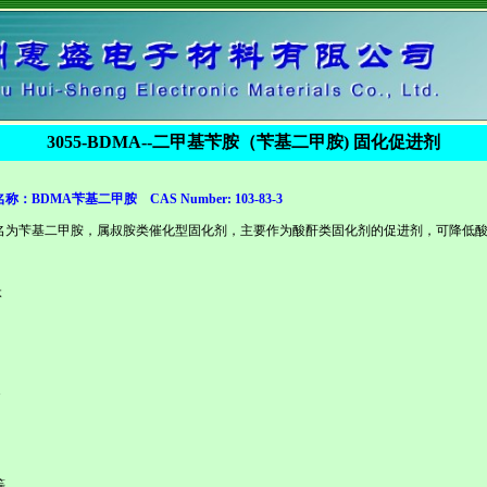
3055-BDMA--
二甲基苄胺（苄基二甲胺
)
固化促进剂
称：
BDMA
苄基二甲胺
CAS Number: 103-83-3
名为苄基二甲胺，属叔胺类催化型固化剂，主要作为酸酐类固化剂的促进剂，可降低
体
1
等。