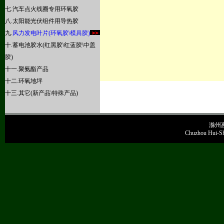
七.
汽车点火线圈专用环氧胶
八
.太阳能光伏组件用导热胶
九.
风力发电叶片(环氧胶\模具胶)
十.蓄电池胶水(红黑胶\红蓝胶\中盖
胶)
十一.聚氨酯产品
十二.环氧地坪
十三.其它(新产品\特殊产品)
滁州
Chuzhou Hui-She