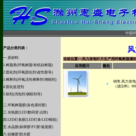
中国
风
产品分类列表：
一.原材料:
当前位置>>
风力发电叶片生产用环氧树脂灌封
1.树脂类(环氧树脂\有机硅树脂)
应用图片
颜色
2.
固化剂(环氧固化剂\改性胺等)
3.
稀释剂(环氧活性稀释剂\增韧剂)
销售:风力发
■
（浇注料）900
4.
固化促进剂
5.助剂(消泡剂\偶联剂等)
二.
环氧树脂胶(各色灌封胶)
三
.光电胶(LED\数码管\点阵)
四
.LED灯条胶(LED灯条\LED模组)
五.水晶胶(标牌胶\PU胶\弧面胶)
六
.硅橡胶\防水胶